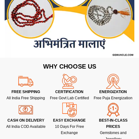
WHY CHOOSE US
FREE SHIPPING
CERTIFICATION
ENERGIZATION
All India Free Shipping
Free Govt Lab Certified
Free Puja Energization
CASH ON DELIVERY
EASY EXCHANGE
BEST-IN-CLASS
All India COD Available
10 Days For Free
PRICES
Exchange
Gemstones and