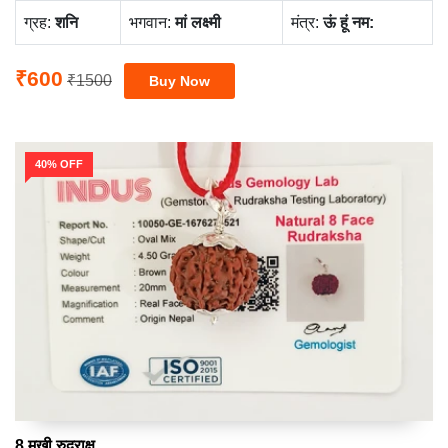
ग्रह:
‍शनि
भगवान:
मां लक्ष्‍मी
मंत्र:
ऊं हूं नम:
₹600
₹1500
40% OFF
8 मुखी रुद्राक्ष